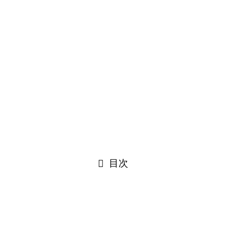
そんな佐藤新さんには
今まで何人の彼女がいたのか調べてみ
ました！
さらに、好きなタイプや恋愛観についても詳しく紹
介します！
ひめの
完璧なイメージの佐藤くんにも彼女がいるのかな？
目次