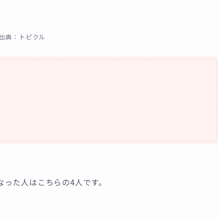
出典：トピクル
なった人はこちらの4人です。