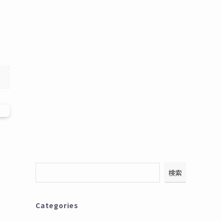
検索
Categories