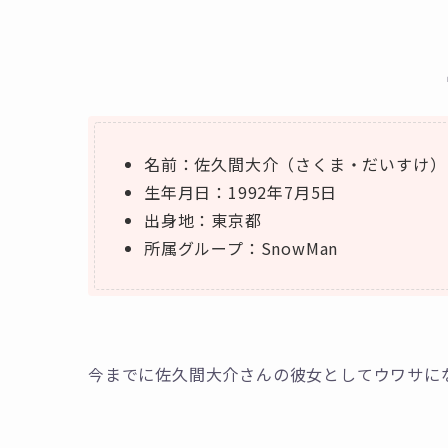
名前：佐久間大介（さくま・だいすけ）
生年月日：1992年7月5日
出身地：東京都
所属グループ：SnowMan
今までに佐久間大介さんの彼女としてウワサに