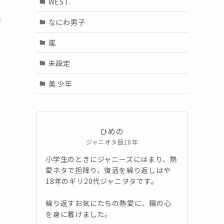
WEST.
）
なにわ男子
嵐
未設定
美 少年
ひめの
ジャニオタ歴18年
小学生のときにジャニーズにはまり、熱
愛ネタで担降り、復活を繰り返しはや
18年のギリ20代ジャニヲタです。
繰り返すお気にたちの熱愛に、鋼の心
を身に着けました。