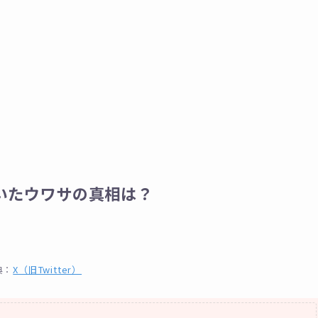
いたウワサの真相は？
典：
X（旧Twitter）