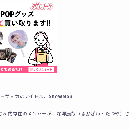
ターが人気のアイドル、
SnowMan
。
母さん的存在のメンバーが、
深澤辰哉
（
ふかざわ・たつや
）さ