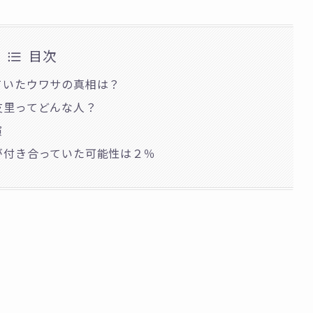
目次
ていたウワサの真相は？
友里ってどんな人？
演
が付き合っていた可能性は２％