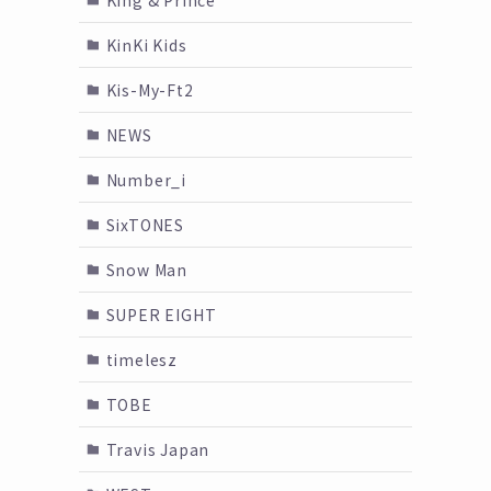
KinKi Kids
Kis-My-Ft2
NEWS
Number_i
SixTONES
Snow Man
SUPER EIGHT
timelesz
TOBE
Travis Japan