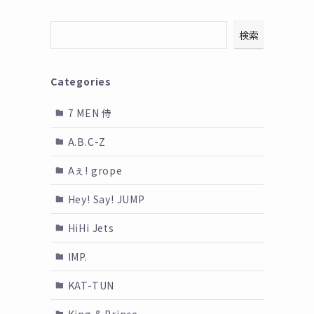
検索
Categories
7 MEN 侍
A.B.C-Z
Aぇ! grope
Hey! Say! JUMP
HiHi Jets
IMP.
KAT-TUN
King & Prince