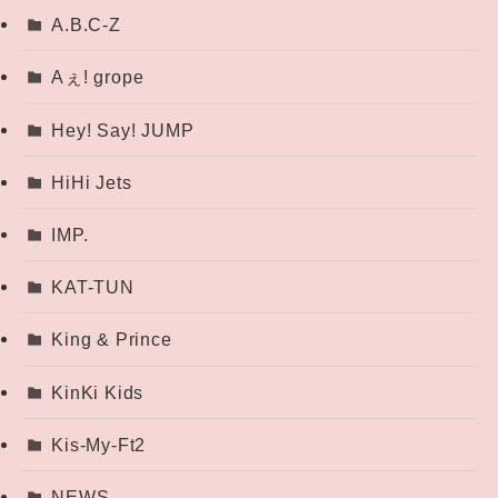
A.B.C-Z
Aぇ! grope
Hey! Say! JUMP
HiHi Jets
IMP.
KAT-TUN
King & Prince
KinKi Kids
Kis-My-Ft2
NEWS