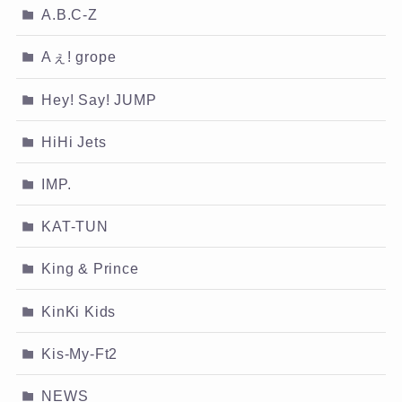
A.B.C-Z
Aぇ! grope
Hey! Say! JUMP
HiHi Jets
IMP.
KAT-TUN
King & Prince
KinKi Kids
Kis-My-Ft2
NEWS