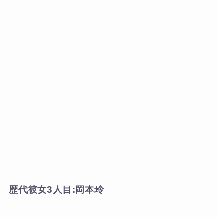
歴代彼女3人目:岡本玲