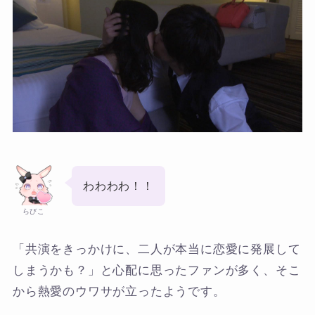
わわわわ！！
らびこ
「共演をきっかけに、二人が本当に恋愛に発展して
しまうかも？」と心配に思ったファンが多く、そこ
から熱愛のウワサが立ったようです。