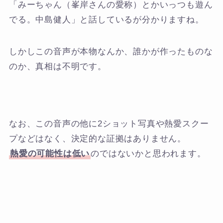
「みーちゃん（峯岸さんの愛称）とかいっつも遊ん
でる。中島健人」と話しているが分かりますね。
しかしこの音声が本物なんか、誰かが作ったものな
のか、真相は不明です。
なお、この音声の他に2ショット写真や熱愛スクー
プなどはなく、決定的な証拠はありません。
熱愛の可能性は低い
のではないかと思われます。