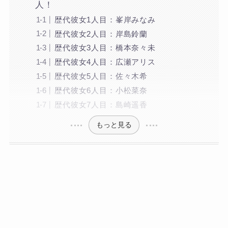
人！
歴代彼女1人目：峯岸みなみ
歴代彼女2人目：岸島鈴蘭
歴代彼女3人目：橋本奈々未
歴代彼女4人目：広瀬アリス
歴代彼女5人目：佐々木希
歴代彼女6人目：小松菜奈
歴代彼女7人目：島崎遥香
もっと見る