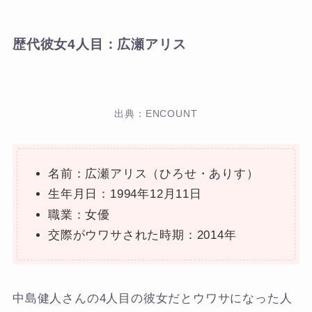
歴代彼女4人目：広瀬アリス
出典：ENCOUNT
名前：広瀬アリス（ひろせ・ありす）
生年月日：1994年12月11日
職業：女優
交際がウワサされた時期：2014年
中島健人さんの4人目の彼女だとウワサになった人