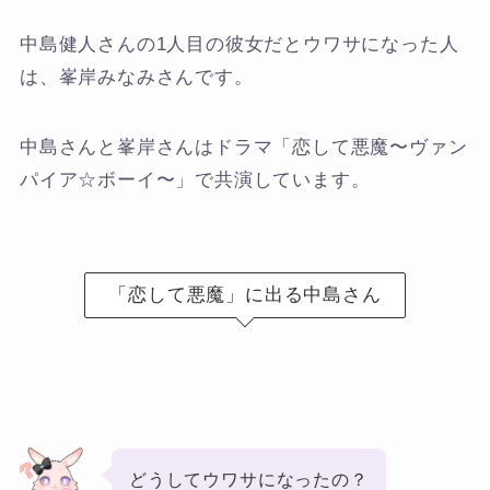
中島健人さんの1人目の彼女だとウワサになった人
は、峯岸みなみさんです。
中島さんと峯岸さんはドラマ「恋して悪魔〜ヴァン
パイア☆ボーイ〜」で共演しています。
「恋して悪魔」に出る中島さん
どうしてウワサになったの？