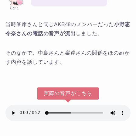
らびこ
当時峯岸さんと同じAKB48のメンバーだった
小野恵
令奈さんの電話の音声が流出
しました。
そのなかで、中島さんと峯岸さんの関係をほのめか
す内容を話しています。
実際の音声がこちら