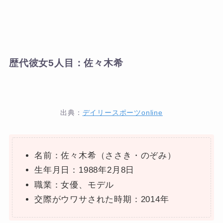
歴代彼女5人目：佐々木希
出典：
デイリースポーツonline
名前：佐々木希（ささき・のぞみ）
生年月日：1988年2月8日
職業：女優、モデル
交際がウワサされた時期：2014年