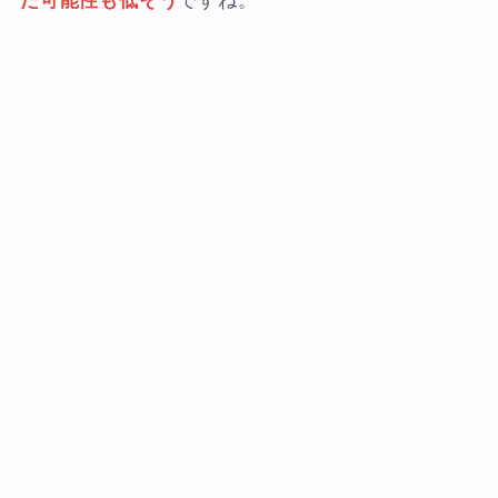
た可能性も低そう
ですね。