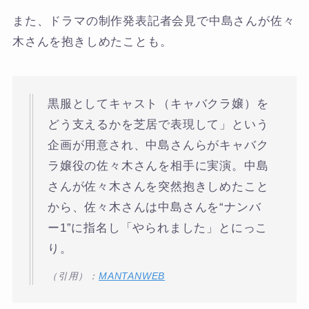
また、ドラマの制作発表記者会見で中島さんが佐々
木さんを抱きしめたことも。
黒服としてキャスト（キャバクラ嬢）を
どう支えるかを芝居で表現して」という
企画が用意され、中島さんらがキャバク
ラ嬢役の佐々木さんを相手に実演。中島
さんが佐々木さんを突然抱きしめたこと
から、佐々木さんは中島さんを“ナンバ
ー1”に指名し「やられました」とにっこ
り。
（引用）：
MANTANWEB