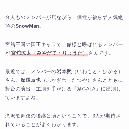
９人ものメンバーが居ながら、個性が被らず人気絶
頂の
SnowMan
。
宮舘王国の国王キャラで、舘様と呼ばれるメンバー
が
宮舘涼太
（
みやだて・りょうた
）
さんです。
最近では、メンバーの
岩本照
（いわもと・ひかる）
さん、
深澤辰也
（ふかざわ・たつや）さんとともに
舞台の演出、主演を手がける『祭GALA』に出演し
ていますよね。
滝沢歌舞伎の後継公演ということで、3人が期待さ
れていることがよくわかります。