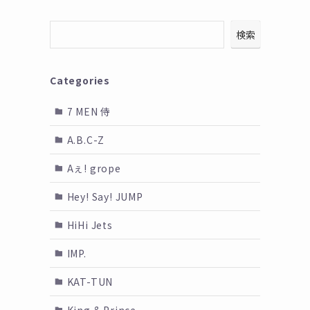
検索
Categories
7 MEN 侍
A.B.C-Z
Aぇ! grope
Hey! Say! JUMP
HiHi Jets
IMP.
KAT-TUN
King & Prince