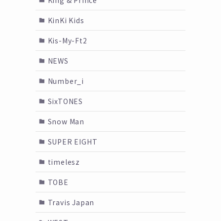
KinKi Kids
Kis-My-Ft2
NEWS
Number_i
SixTONES
Snow Man
SUPER EIGHT
timelesz
TOBE
Travis Japan