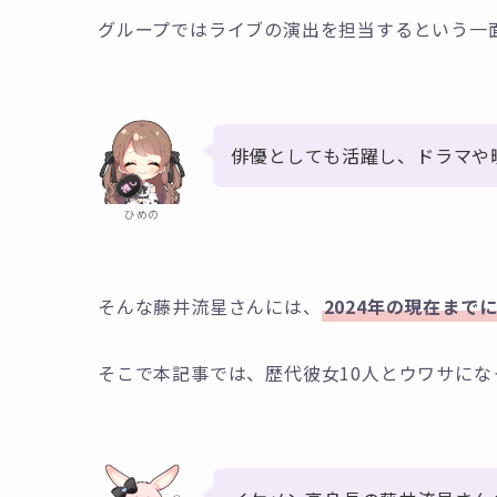
グループではライブの演出を担当するという一
俳優としても活躍し、ドラマや
ひめの
そんな藤井流星さんには、
2024年の現在まで
そこで本記事では、歴代彼女10人とウワサに