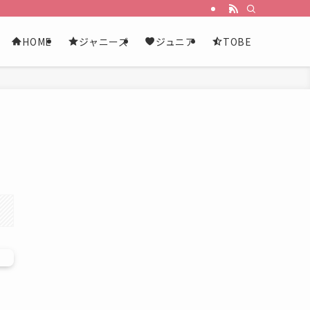
HOME
ジャニーズ
ジュニア
TOBE