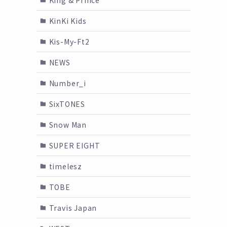
KinKi Kids
Kis-My-Ft2
NEWS
Number_i
SixTONES
Snow Man
SUPER EIGHT
timelesz
TOBE
Travis Japan