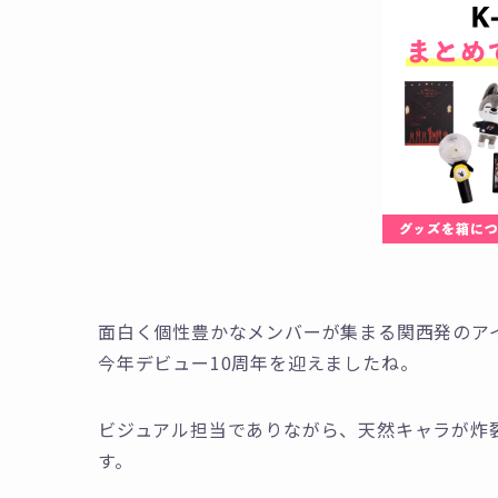
面白く個性豊かなメンバーが集まる関西発のアイド
今年デビュー10周年を迎えましたね。
ビジュアル担当でありながら、天然キャラが炸
す。