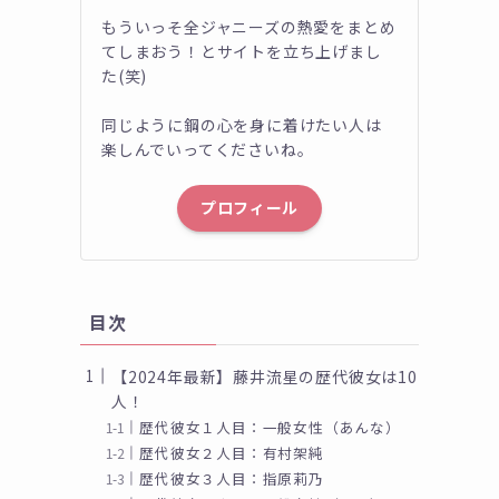
もういっそ全ジャニーズの熱愛をまとめ
てしまおう！とサイトを立ち上げまし
た(笑)
同じように鋼の心を身に着けたい人は
楽しんでいってくださいね。
プロフィール
目次
【2024年最新】藤井流星の歴代彼女は10
人！
歴代彼女１人目：一般女性（あんな）
歴代彼女２人目：有村架純
歴代彼女３人目：指原莉乃