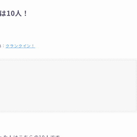
は10人！
典：
クランクイン！
た人はこちらの10人です。