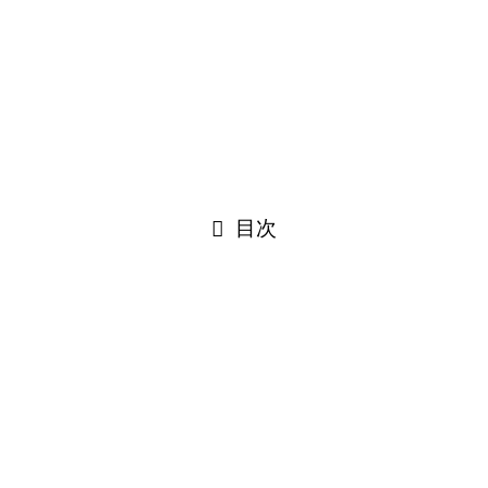
出演者の年齢が近いため、とても仲がよさそうだった
そのため共演者のひとりの永瀬さんと付き合ってもお
かしくない、とウワサに
実際は報道も何もなく、仲の良い共演者のひとりと思
われる
目次