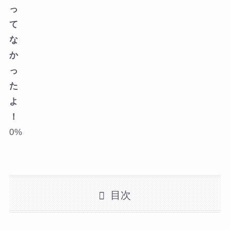
っ
て
な
か
っ
た
よ
！
0%
目次