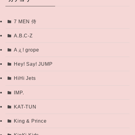
7 MEN 侍
A.B.C-Z
Aぇ! grope
Hey! Say! JUMP
HiHi Jets
IMP.
KAT-TUN
King & Prince