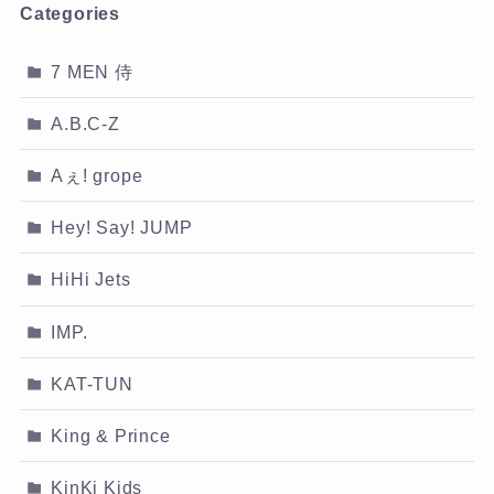
Categories
7 MEN 侍
A.B.C-Z
Aぇ! grope
Hey! Say! JUMP
HiHi Jets
IMP.
KAT-TUN
King & Prince
KinKi Kids