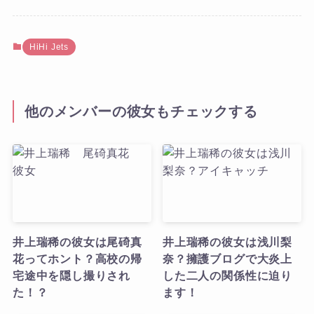
HiHi Jets
他のメンバーの彼女もチェックする
井上瑞稀の彼女は尾碕真
井上瑞稀の彼女は浅川梨
花ってホント？高校の帰
奈？擁護ブログで大炎上
宅途中を隠し撮りされ
した二人の関係性に迫り
た！？
ます！