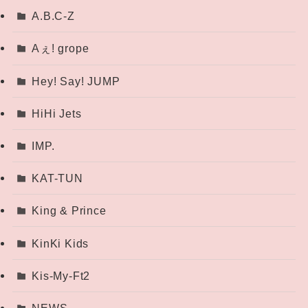
A.B.C-Z
Aぇ! grope
Hey! Say! JUMP
HiHi Jets
IMP.
KAT-TUN
King & Prince
KinKi Kids
Kis-My-Ft2
NEWS