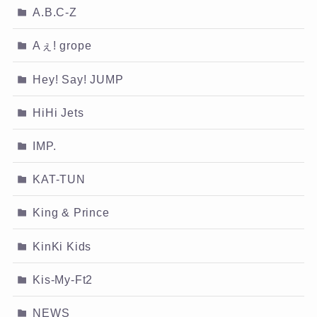
A.B.C-Z
Aぇ! grope
Hey! Say! JUMP
HiHi Jets
IMP.
KAT-TUN
King & Prince
KinKi Kids
Kis-My-Ft2
NEWS