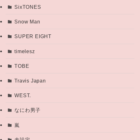
SixTONES
Snow Man
SUPER EIGHT
timelesz
TOBE
Travis Japan
WEST.
なにわ男子
嵐
未設定