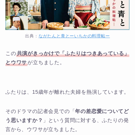
出典：
ながたんと青とーいちかの料理帖
ー
この
共演がきっかけで「ふたりはつきあっている」
とウワサ
が立ちました。
ふたりは、15歳年が離れた夫婦を熱演しています。
そのドラマの記者会見での「
年の差恋愛についてど
う思いますか？
」という質問に対する、ふたりの発
言から、ウワサが立ちました。