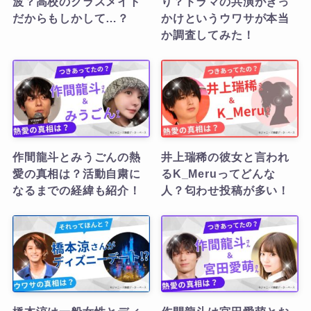
波？高校のクラスメイト
り？ドラマの共演がきっ
だからもしかして…？
かけというウワサが本当
か調査してみた！
作間龍斗とみうごんの熱
井上瑞稀の彼女と言われ
愛の真相は？活動自粛に
るK_Meruってどんな
なるまでの経緯も紹介！
人？匂わせ投稿が多い！