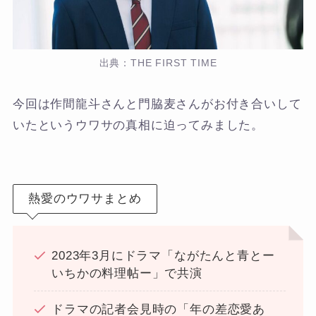
出典：THE FIRST TIME
今回は作間龍斗さんと門脇麦さんがお付き合いして
いたというウワサの真相に迫ってみました。
熱愛のウワサまとめ
2023年3月にドラマ「ながたんと青とー
いちかの料理帖ー」で共演
ドラマの記者会見時の「年の差恋愛あ