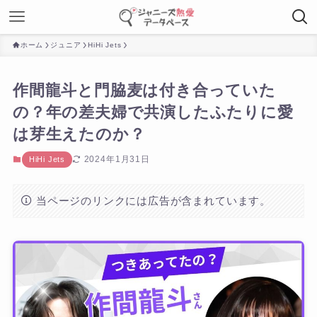
ホーム
ジュニア
HiHi Jets
作間龍斗と門脇麦は付き合っていた
の？年の差夫婦で共演したふたりに愛
は芽生えたのか？
2024年1月31日
HiHi Jets
当ページのリンクには広告が含まれています。