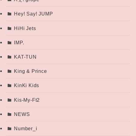
Hey! Say! JUMP
HiHi Jets
IMP.
KAT-TUN
King & Prince
KinKi Kids
Kis-My-Ft2
NEWS
Number_i