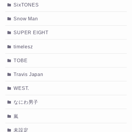
SixTONES
Snow Man
SUPER EIGHT
timelesz
TOBE
Travis Japan
WEST.
なにわ男子
嵐
未設定