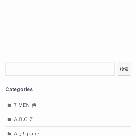
検索
Categories
7 MEN 侍
A.B.C-Z
Aぇ! grope